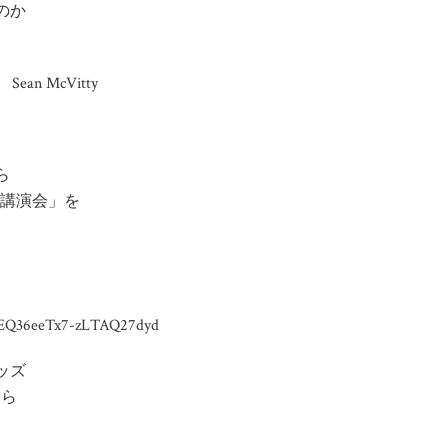
のか
Sean McVitty
ら
版講演会」を
5_EQ36eeTx7-zLTAQ27dyd
ッズ
ちら