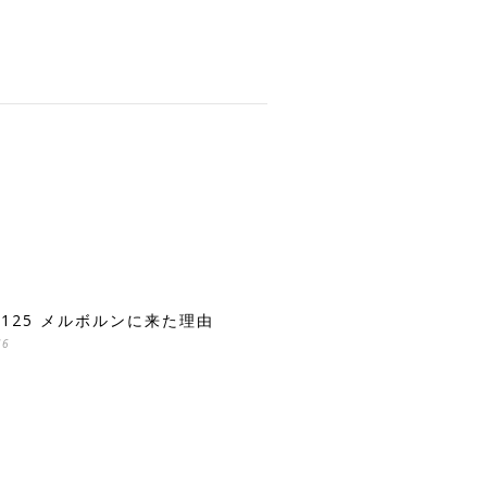
E.125 メルボルンに来た理由
16