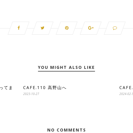
YOU MIGHT ALSO LIKE
知ってま
CAFE.110 高野山へ
CAF
2023-10-27
2024-02-
NO COMMENTS