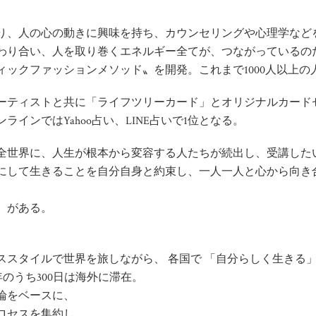
り、人の心の動きに興味を持ち、カウンセリングや心理学などを
わり合い、人を取り巻くエネルギー全てが、つながっているの
ックファッションメソッド〟を開発。これまで1000人以上の
ーティストと共に「ライフツリーカード」とオリジナルカード
インではYahoo占い、LINE占いで1位となる。
全世界に、人生が根本から変容する人たちが続出し、受講した
にして生きることを自分自身と約束し、一人一人と心から向き
）がある。
ススタイルで世界を旅しながら、 各国で 「自分らしく生きる
年のうち300日は海外に滞在。
論をベースに、
ロセスを集約し、